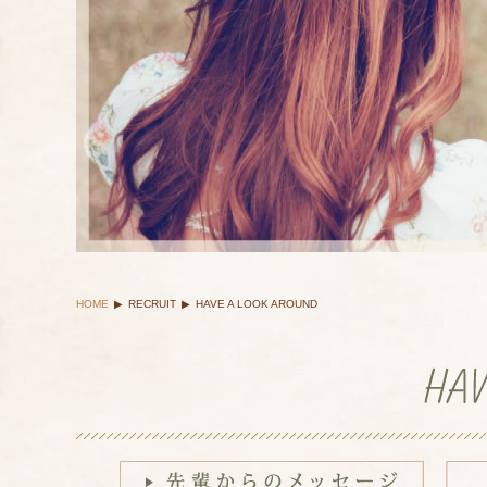
HOME
▶
RECRUIT
▶
HAVE A LOOK AROUND